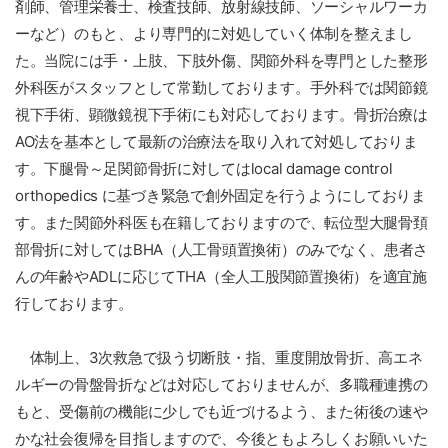
剤師、管理栄養士、検査技師、放射線技師、ソーシャルワーカ
ーなど）のもと、より専門的に対処していく体制を整えまし
た。当院には手・上肢、下肢外傷、関節外科を専門とした整形
外科医がスタッフとして常勤しております。手外科では関節鏡
視下手術、顕微鏡視下手術にも対応しております。骨折治療は
AO法を基本として最新の治療法を取り入れて対処しておりま
す。下腿骨～足関節骨折に対してはlocal damage control
orthopedics に基づき緊急で創外固定を行うようにしておりま
す。また関節外科医も在籍しておりますので、転位型大腿骨頚
部骨折に対してはBHA（人工骨頭置換術）のみでなく、患者さ
んの年齢やADLに応じてTHA（全人工股関節置換術）を適宜施
行しております。
体制上、3次救急で扱う切断肢・指、重度開放骨折、高エネ
ルギーの骨盤骨折などは対応しておりませんが、多職種連携の
もと、受傷前の機能に少しでも近づけるよう、また術後の速や
かな社会復帰を目指しますので、今後ともよろしくお願いいた