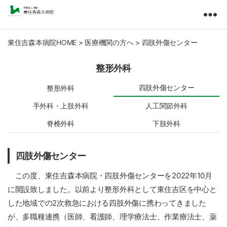
東
住
吉
東住吉森本病院HOME
>
医療機関の方へ
>
四肢外傷センター
森
本
整形外科
病
院
四肢外傷センター
整形外科
医
手外科・上肢外科
人工関節外科
療
法
脊椎外科
下肢外科
人
橘
会
四肢外傷センター
この度、東住吉森本病院・四肢外傷センターを2022年10⽉
に開設致しました。以前より整形外科として東住吉区を中心と
した地域での2次救急における四肢外傷に携わってきました
が、多職種連携（医師、看護師、理学療法士、作業療法士、薬