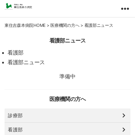
東
住
吉
東住吉森本病院HOME
>
医療機関の方へ
>
看護部ニュース
森
本
看護部ニュース
病
院
看護部
医
看護部ニュース
療
法
準備中
人
橘
会
医療機関の方へ
診療部
看護部