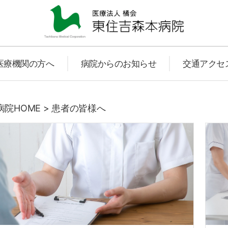
東
医療機関の方へ
病院からのお知らせ
交通アクセ
住
院HOME
>
患者の皆様へ
吉
森