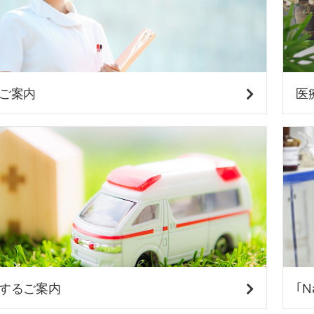
療
ご案内
医
法
人
橘
するご案内
｢N