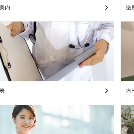
案内
医
本
病
院
表
内
医