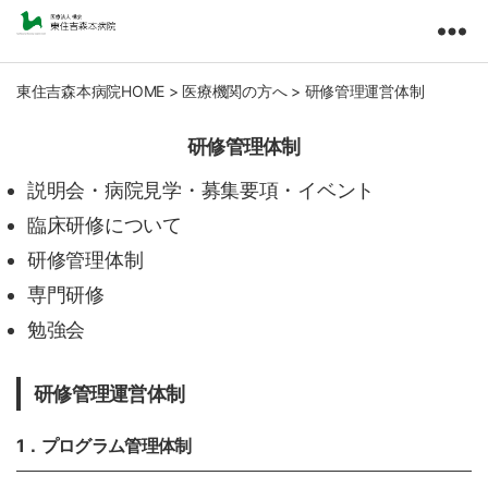
東
住
吉
東住吉森本病院HOME
>
医療機関の方へ
>
研修管理運営体制
森
本
研修管理体制
病
院
説明会・病院見学・募集要項・イベント
医
臨床研修について
療
研修管理体制
法
人
専門研修
橘
勉強会
会
研修管理運営体制
1．プログラム管理体制