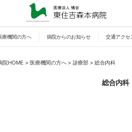
東
医療機関の方へ
病院からのお知らせ
交通アクセ
住
院HOME
>
医療機関の方へ
>
診療部
>
総合内科
総合内科
吉
森