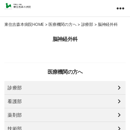
東
住
吉
東住吉森本病院HOME
>
医療機関の方へ
>
診療部
>
脳神経外科
森
本
脳神経外科
病
院
医
療
法
医療機関の方へ
人
橘
診療部
会
看護部
薬剤部
技術部