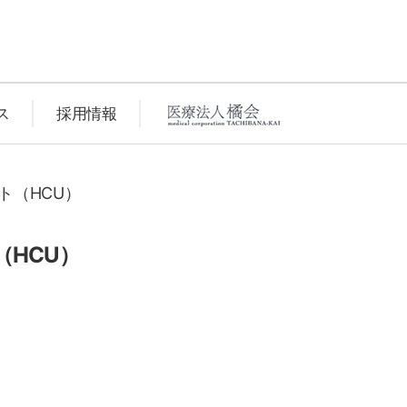
ス
採用情報
ト（HCU）
HCU）