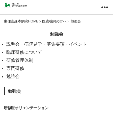
東
住
吉
東住吉森本病院HOME
>
医療機関の方へ
>
勉強会
森
本
勉強会
病
院
説明会・病院見学・募集要項・イベント
医
臨床研修について
療
研修管理体制
法
人
専門研修
橘
勉強会
会
勉強会
研修医オリエンテーション