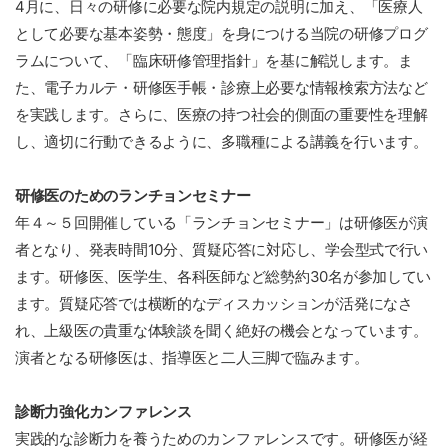
4月に、日々の研修に必要な院内規定の説明に加え、「医療人
として必要な基本姿勢・態度」を身につける当院の研修プログ
ラムについて、「臨床研修管理指針」を基に解説します。ま
た、電子カルテ・研修医手帳・診療上必要な情報検索方法など
を実践します。さらに、医療の持つ社会的側面の重要性を理解
し、適切に行動できるように、多職種による講義を行います。
研修医のためのランチョンセミナー
年４～５回開催している「ランチョンセミナー」は研修医が演
者となり、発表時間10分、質疑応答に対応し、学会型式で行い
ます。研修医、医学生、各科医師など総勢約30名が参加してい
ます。質疑応答では横断的なディスカッションが活発になさ
れ、上級医の貴重な体験談を聞く絶好の機会となっています。
演者となる研修医は、指導医と二人三脚で臨みます。
診断力強化カンファレンス
実践的な診断力を養うためのカンファレンスです。研修医が経