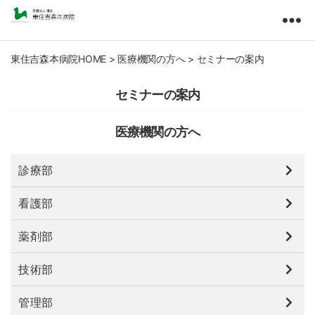
東
住
吉
東住吉森本病院HOME
>
医療機関の方へ
>
セミナーの案内
森
本
セミナーの案内
病
院
医療機関の方へ
医
療
法
診療部
人
橘
看護部
会
薬剤部
技術部
管理部