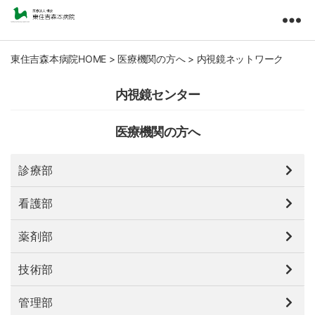
東
住
吉
東住吉森本病院HOME
>
医療機関の方へ
>
内視鏡ネットワーク
森
本
内視鏡センター
病
院
医療機関の方へ
医
療
法
診療部
人
橘
看護部
会
薬剤部
技術部
管理部