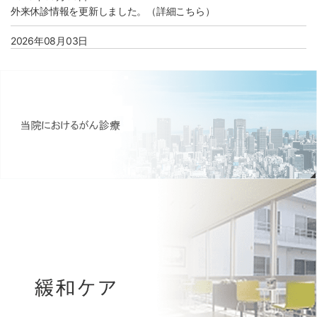
外来休診情報を更新しました。（詳細こちら）
2026年08月03日
8月より看護部のインターンシップ開催が決定しました。（詳細こ
ちら）
2026年08月01日
病院広報誌アーカイブページを更新いたしました。（morimoto
report Vol.61）
2026年07月31日
個人情報保護に関する利用目的に 「診療情報の管理およびシステム
運用に関する事務」を追加しました。(詳しくはこちら)
2026年07月28日
医療安全管理指針（2026年3月版）を改訂いたしました。（詳細こ
ちら）
2026年07月15日
【募集】臨床検査技師（病理検査業務） 採用情報のページを更新し