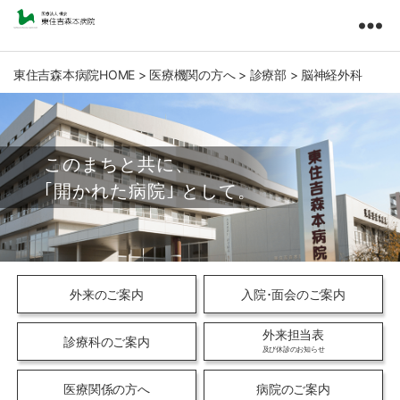
東
住
吉
東住吉森本病院HOME
>
医療機関の方へ
>
診療部
>
脳神経外科
森
本
病
院
医
療
法
人
橘
会
外来のご案内
入院･面会のご案内
外来担当表
診療科のご案内
及び休診のお知らせ
医療関係の方へ
病院のご案内