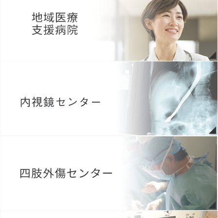
病院広報誌アーカイブページを更新いたしました。（morimoto
report Vol.60）
2026年05月09日
がん患者サロンのご案内（詳しくはこちらから）
2026年05月08日
第9回 緩和ケア研修会 The Peace Project 受講生募集中
（
Link資
料のＱＲコードより必要事項を記入の上、お申し込みくださ
い。
）
2026年05月01日
当院薬剤師の発表が薬事日報に掲載されました。詳しくはこちらの
お知らせ欄をご覧ください。
2026年04月14日
今年度も患者満足度簡易診断 結果報告書を更新いたしました。