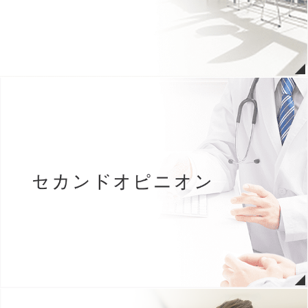
ました。（詳細こちら）
2026年07月08日
緩和ケア病棟 面会についてのお知らせ
2026年07月06日
７月９日(木)～当院の駐車場がタイムズになります。(詳しくはこち
ら)
2026年07月03日
リハビリテーション科通信を更新しました。
2026年06月01日
一般面会について（詳細はこちら）
※
緩和ケア病棟での面会はこち
ら
2026年05月25日
臨床研修医 採用情報を掲載しました。（小論文フォーム更新）
2026年05月18日