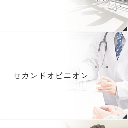
ました。（詳細こちら）
2026年07月08日
緩和ケア病棟 面会についてのお知らせ
2026年07月06日
７月９日(木)～当院の駐車場がタイムズになります。(詳しくはこち
ら)
2026年07月03日
リハビリテーション科通信を更新しました。
2026年06月01日
一般面会について（詳細はこちら）
※
緩和ケア病棟での面会はこち
ら
2026年05月25日
臨床研修医 採用情報を掲載しました。（小論文フォーム更新）
2026年05月18日