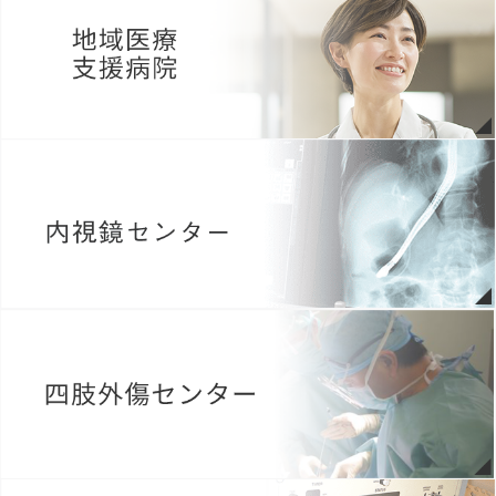
病院広報誌アーカイブページを更新いたしました。（morimoto
report Vol.60）
2026年05月09日
がん患者サロンのご案内（詳しくはこちらから）
2026年05月08日
第9回 緩和ケア研修会 The Peace Project 受講生募集中
（
Link資
料のＱＲコードより必要事項を記入の上、お申し込みくださ
い。
）
2026年05月01日
当院薬剤師の発表が薬事日報に掲載されました。詳しくはこちらの
お知らせ欄をご覧ください。
2026年04月14日
今年度も患者満足度簡易診断 結果報告書を更新いたしました。