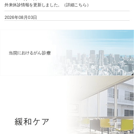
外来休診情報を更新しました。（詳細こちら）
2026年08月03日
8月より看護部のインターンシップ開催が決定しました。（詳細こ
ちら）
2026年08月01日
病院広報誌アーカイブページを更新いたしました。（morimoto
report Vol.61）
2026年07月31日
個人情報保護に関する利用目的に 「診療情報の管理およびシステム
運用に関する事務」を追加しました。(詳しくはこちら)
2026年07月28日
医療安全管理指針（2026年3月版）を改訂いたしました。（詳細こ
ちら）
2026年07月15日
【募集】臨床検査技師（病理検査業務） 採用情報のページを更新し