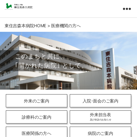
東
住
吉
東住吉森本病院HOME
>
医療機関の方へ
森
本
病
院
医
療
法
人
橘
会
外来のご案内
入院･面会のご案内
外来担当表
診療科のご案内
及び休診のお知らせ
医療関係の方へ
病院のご案内