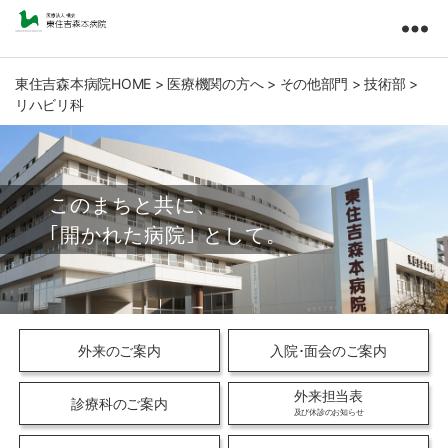
東
住
吉
東住吉森本病院HOME
>
医療機関の方へ
>
その他部門
>
技術部
>
リハビリ科
森
本
病
院
医
療
法
人
橘
会
外来のご案内
入院･面会のご案内
外来担当表
診療科のご案内
及び休診のお知らせ