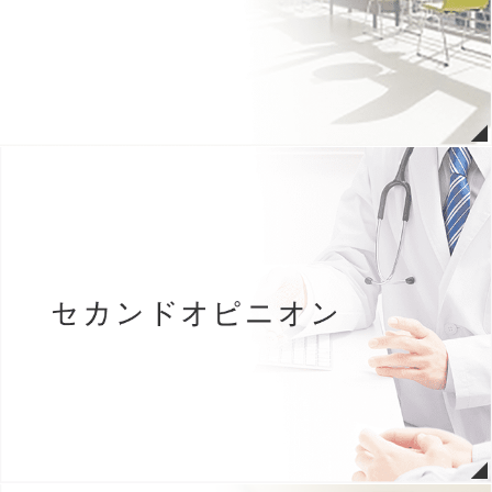
【募集】臨床検査技師（病理検査業務） 採用情報のページを更新し
ました。（詳細こちら）
2026年07月08日
緩和ケア病棟 面会についてのお知らせ
2026年07月06日
７月９日(木)～当院の駐車場がタイムズになります。(詳しくはこち
ら)
2026年07月03日
リハビリテーション科通信を更新しました。
2026年06月01日
一般面会について（詳細はこちら）
※
緩和ケア病棟での面会はこち
ら
2026年05月25日
臨床研修医 採用情報を掲載しました。（小論文フォーム更新）