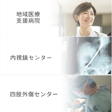
2026年05月18日
病院広報誌アーカイブページを更新いたしました。（morimoto
report Vol.60）
2026年05月09日
がん患者サロンのご案内（詳しくはこちらから）
2026年05月08日
第9回 緩和ケア研修会 The Peace Project 受講生募集中
（
Link資
料のＱＲコードより必要事項を記入の上、お申し込みくださ
い。
）
2026年05月01日
当院薬剤師の発表が薬事日報に掲載されました。詳しくはこちらの
お知らせ欄をご覧ください。
2026年04月14日
今年度も患者満足度簡易診断 結果報告書を更新いたしました。