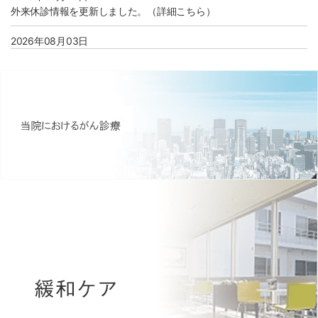
外来休診情報を更新しました。（詳細こちら）
2026年08月03日
8月より看護部のインターンシップ開催が決定しました。（詳細こ
ちら）
2026年08月01日
病院広報誌アーカイブページを更新いたしました。（morimoto
report Vol.61）
2026年07月31日
個人情報保護に関する利用目的に 「診療情報の管理およびシステム
運用に関する事務」を追加しました。(詳しくはこちら)
2026年07月28日
医療安全管理指針（2026年3月版）を改訂いたしました。（詳細こ
ちら）
2026年07月15日
【募集】臨床検査技師（病理検査業務） 採用情報のページを更新し