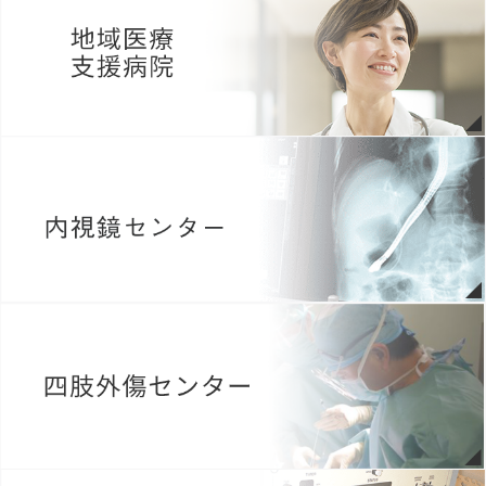
病院広報誌アーカイブページを更新いたしました。（morimoto
report Vol.60）
2026年05月09日
がん患者サロンのご案内（詳しくはこちらから）
2026年05月08日
第9回 緩和ケア研修会 The Peace Project 受講生募集中
（
Link資
料のＱＲコードより必要事項を記入の上、お申し込みくださ
い。
）
2026年05月01日
当院薬剤師の発表が薬事日報に掲載されました。詳しくはこちらの
お知らせ欄をご覧ください。
2026年04月14日
今年度も患者満足度簡易診断 結果報告書を更新いたしました。