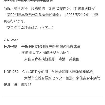
当院・整形外科 診療顧問 寺浦 英俊医師、湊 俊毅医師が
「
第99回日本整形外科学会学術総会
」
（2026/5/21-24）で発
表を行います。
（
プログラム詳細はこちらで。
）
2026/5/21
1-DP-68 手指 PIP 関節側副靱帯損傷の治療成績
̶関節開大度と損傷状態との比較̶
東住吉森本病院整形 寺浦 英俊他
1-DP-282 ChatGPT を使用した神経鞘腫の画像診断解析
大阪市立総合医療センター整形／東住吉森本病院
整形 湊 俊毅他