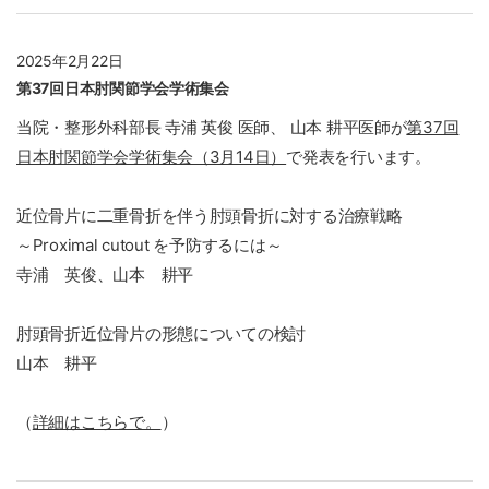
2025年2月22日
第37回日本肘関節学会学術集会
当院・整形外科部長 寺浦 英俊 医師、 山本 耕平医師が
第37回
日本肘関節学会学術集会（3月14日）
で発表を行います。
近位骨片に二重骨折を伴う肘頭骨折に対する治療戦略
～Proximal cutout を予防するには～
寺浦 英俊、山本 耕平
肘頭骨折近位骨片の形態についての検討
山本 耕平
（
詳細はこちらで。
）