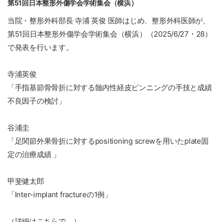
第51回日本整形外傷学会学術集会（横浜）
当院・整形外科部長 寺浦 英俊 医師はじめ、整形外科医師が、
第51回日本整形外傷学会学術集会（横浜）（2025/6/27・28）
で発表を行います。
寺浦英俊
「手指基節骨骨折に対する髄内性経皮ピンニングの手技と成績
不良因子の検討」
谷浦圭
「足関節外果骨折に対するpositioning screwを用いたplate固
定の治療成績 」
甲斐健太郎
「Inter-implant fractureの1例」
（
詳細はこちらで。
）