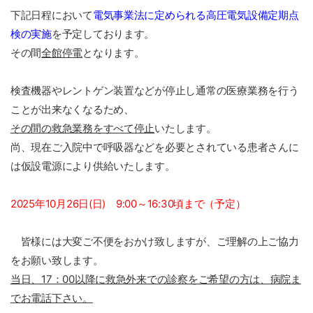
下記日程において
電気事業法に定められる高圧電気設備定期点
検の実施
を予定しております。
その間
全館停電
となります。
検査機器やレントゲン装置などが停止し通常の医療業務を行う
ことが出来なくなるため、
その間の救急業務をすべて停止
いたします。
尚、現在ご入院中で呼吸器などを必要とされている患者さんに
は仮設電源により供給いたします。
2025年10月26日(日) 9:00～16:30頃まで（予定）
皆様には大変ご不便をおかけ致しますが、ご理解の上ご協力
をお願い致します。
当日、17：00以降に救急外来での診察をご希望の方は、病院ま
でお電話下さい。