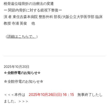
橈骨遠位端骨折の治療法の変遷
ー 関節内骨折に対する鏡視下整復ー
演 者 東住吉森本病院 整形外科 部長/大阪公立大学医学部 臨床
教授 寺浦 英俊 他
（
詳細はこちらで。
）
2025年10月20日
☆全館停電のお知らせ☆
☆全館停電のお知らせ☆
＜＜＜本件は
2025年10月26日(日) 16：15
無事終了したし
ました。＞＞＞