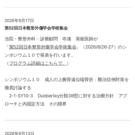
2026年6月17日
第52回日本整形外傷学会学術集会
当院・整形外科・診療顧問 寺浦 英俊医師が
「
第52回日本整形外傷学会学術集会
」
（2026/6/26-27）のシ
ンポジウム１０で発表を行います。
（
プログラム詳細はこちらで。
）
シンポジウム１０ 成人の上腕骨遠位端骨折：難治症例対策を
徹底討論する
2-1-SY10-3 Dubberley分類3B型に対する治療方針 アプ
ローチと内固定方法 その限界
2026年6月13日