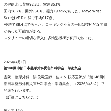
の健側比は背屈92.8%、掌屈85.1%、
回内98.7%、回外96.0%、握力79.4%であった。Mayo Wrist
SoreはVF Rim群で平均91.7点、
VF群で89.4点であった。ロッキング不良の一因は技術的な問題
があった可能性がある。
スクリューの適切な挿入に多軸型機構は有用であった。
2026年4月1日
第146回中部日本整形外科災害外科学会・学術集会
当院・整形外科 湊 俊毅医師、佐々木 頼応医師が「第146回中
部日本整形外科災害外科学会・学術集会」（2026/4/3-4）で
発表を行います。
（
詳細はこちらで。
）
佐々木 頼応