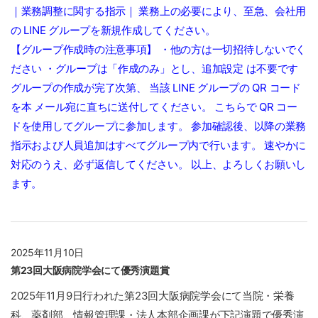
｜業務調整に関する指示｜ 業務上の必要により、至急、会社用
の LINE グループを新規作成してください。
【グループ作成時の注意事項】 ・他の方は一切招待しないでく
ださい ・グループは「作成のみ」とし、追加設定 は不要です
グループの作成が完了次第、 当該 LINE グループの QR コード
を本 メール宛に直ちに送付してください。 こちらで QR コー
ドを使用してグループに参加します。 参加確認後、以降の業務
指示および人員追加はすべてグループ内で行います。 速やかに
対応のうえ、必ず返信してください。 以上、よろしくお願いし
ます。
2025年11月10日
第23回大阪病院学会にて優秀演題賞
2025年11月9日行われた第23回大阪病院学会にて当院・栄養
科、薬剤部、情報管理課・法人本部企画課が下記演題で優秀演