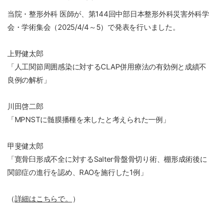
当院・整形外科 医師が、第144回中部日本整形外科災害外科学
会・学術集会（2025/4/4～5）で発表を行いました。
上野健太郎
「人工関節周囲感染に対するCLAP併用療法の有効例と成績不
良例の解析」
川田啓二郎
「MPNSTに髄膜播種を来したと考えられた一例」
甲斐健太郎
「寛骨臼形成不全に対するSalter骨盤骨切り術、棚形成術後に
関節症の進行を認め、RAOを施行した1例」
（
詳細はこちらで。
）