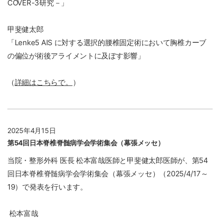
COVER-3研究－」
甲斐健太郎
「Lenke5 AIS に対する選択的腰椎固定術において胸椎カーブ
の偏位が術後アライメントに及ぼす影響」
（
詳細はこちらで。
）
2025年4月15日
第54回日本脊椎脊髄病学会学術集会（幕張メッセ）
当院・整形外科 医長 松本富哉医師と甲斐健太郎医師が、第54
回日本脊椎脊髄病学会学術集会（幕張メッセ）（2025/4/17～
19）で発表を行います。
松本富哉