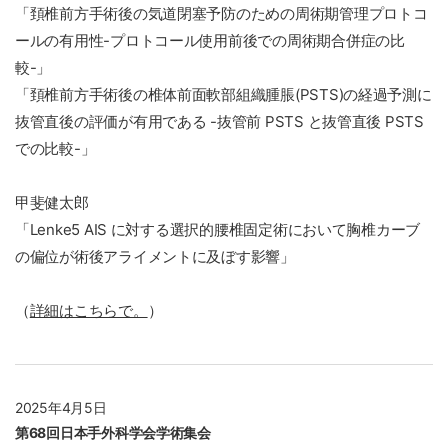
「頚椎前方手術後の気道閉塞予防のための周術期管理プロトコ
ールの有用性-プロトコール使用前後での周術期合併症の比
較-」
「頚椎前方手術後の椎体前面軟部組織腫脹(PSTS)の経過予測に
抜管直後の評価が有用である -抜管前 PSTS と抜管直後 PSTS
での比較-」
甲斐健太郎
「Lenke5 AIS に対する選択的腰椎固定術において胸椎カーブ
の偏位が術後アライメントに及ぼす影響」
（
詳細はこちらで。
）
2025年4月5日
第68回日本手外科学会学術集会