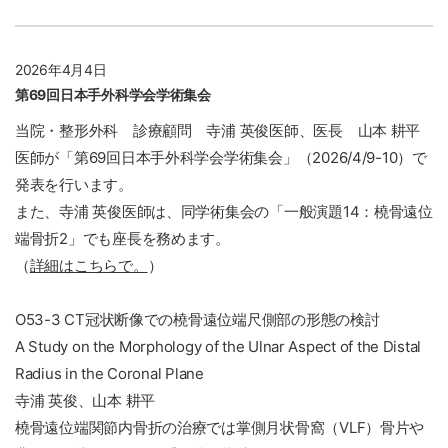
2026年4月4日
第69回日本手外科学会学術集会
当院・整形外科 診療顧問 寺浦 英俊医師、医長 山本 耕平
医師が「第69回日本手外科学会学術集会」（2026/4/9-10）で
発表を行います。
また、寺浦 英俊医師は、同学術集会の「一般演題14：橈骨遠位
端骨折2」でも座長を務めます。
（
詳細はこちらで。
）
O53-3 CT冠状断像での橈骨遠位端尺側部の形態の検討
A Study on the Morphology of the Ulnar Aspect of the Distal
Radius in the Coronal Plane
寺浦 英俊、山本 耕平
橈骨遠位端関節内骨折の治療では掌側月状骨窩（VLF）骨片や