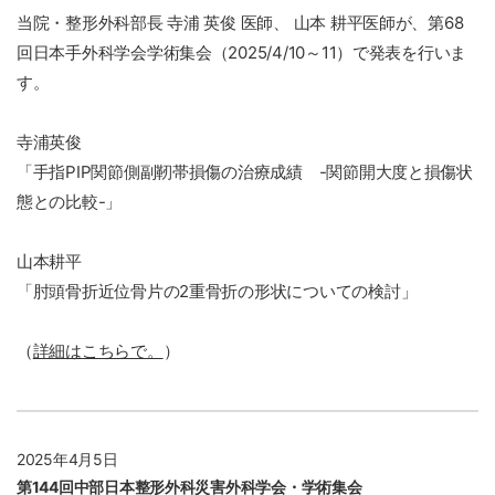
当院・整形外科部長 寺浦 英俊 医師、 山本 耕平医師が、第68
回日本手外科学会学術集会（2025/4/10～11）で発表を行いま
す。
寺浦英俊
「手指PIP関節側副靭帯損傷の治療成績 -関節開大度と損傷状
態との比較-」
山本耕平
「肘頭骨折近位骨片の2重骨折の形状についての検討」
（
詳細はこちらで。
）
2025年4月5日
第144回中部日本整形外科災害外科学会・学術集会