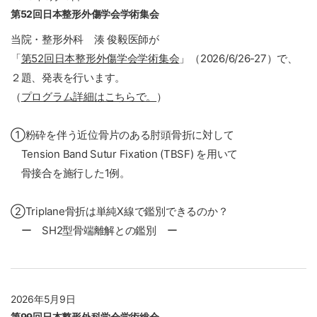
第52回日本整形外傷学会学術集会
当院・整形外科 湊 俊毅医師が
「
第52回日本整形外傷学会学術集会
」
（2026/6/26-27）で、
２題、発表を行います。
（
プログラム詳細はこちらで。
）
①粉砕を伴う近位骨片のある肘頭骨折に対して
Tension Band Sutur Fixation (TBSF) を用いて
骨接合を施行した1例。
②Triplane骨折は単純X線で鑑別できるのか？
ー SH2型骨端離解との鑑別 ー
2026年5月9日
第99回日本整形外科学会学術総会