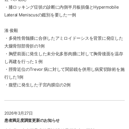
・膝ロッキング症状の診断に内側半月板損傷とHypermobile
Lateral Meniscusの鑑別を要した一例
湊 俊毅
・多発性骨髄腫に合併したアミロイドーシスを背景に発症した
大腿骨頚部骨折の1例
・胸壁前面に発生した未分化多形肉腫に対して胸骨後面を温存
し再建を行った１例
・脛骨近位のTrevor 病に対して関節鏡を併用し病変切除術を施
行した1例
・腹壁に発生した子宮内膜症の2例
2026年3月27日
患者満足度調査更新のお知らせ