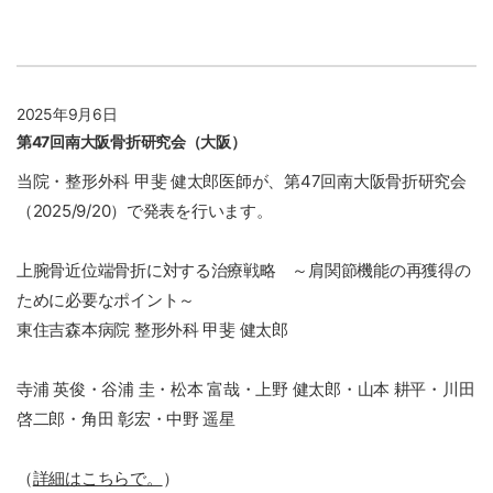
2025年9月6日
第47回南大阪骨折研究会（大阪）
当院・整形外科 甲斐 健太郎医師が、第47回南大阪骨折研究会
（2025/9/20）で発表を行います。
上腕骨近位端骨折に対する治療戦略 ～肩関節機能の再獲得の
ために必要なポイント～
東住吉森本病院 整形外科 甲斐 健太郎
寺浦 英俊・谷浦 圭・松本 富哉・上野 健太郎・山本 耕平・川田
啓二郎・角田 彰宏・中野 遥星
（
詳細はこちらで。
）