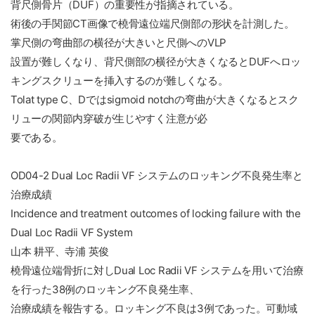
背尺側骨片（DUF）の重要性が指摘されている。
術後の手関節CT画像で橈骨遠位端尺側部の形状を計測した。
掌尺側の弯曲部の横径が大きいと尺側へのVLP
設置が難しくなり、背尺側部の横径が大きくなるとDUFへロッ
キングスクリューを挿入するのが難しくなる。
Tolat type C、Dではsigmoid notchの弯曲が大きくなるとスク
リューの関節内穿破が生じやすく注意が必
要である。
OD04-2 Dual Loc Radii VF システムのロッキング不良発生率と
治療成績
Incidence and treatment outcomes of locking failure with the
Dual Loc Radii VF System
山本 耕平、寺浦 英俊
橈骨遠位端骨折に対しDual Loc Radii VF システムを用いて治療
を行った38例のロッキング不良発生率、
治療成績を報告する。ロッキング不良は3例であった。可動域