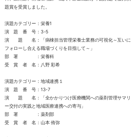
題賞を受賞しました。
演題カテゴリー：栄養1
演 題 番 号：3-5
演 題 名：「病棟担当管理栄養士業務の可視化～互いに
フォローし合える職場づくりを目指して～」
部 署 ：栄養科
受 賞 者 名：八野 彩希
演題カテゴリー：地域連携１
演 題 番 号：13-7
演 題 名：「全かかりつけ医療機関への薬剤管理サマリ
ー交付の実践と地域医療連携への寄与」
部 署 ：薬剤部
受 賞 者 名：山本 侑弥