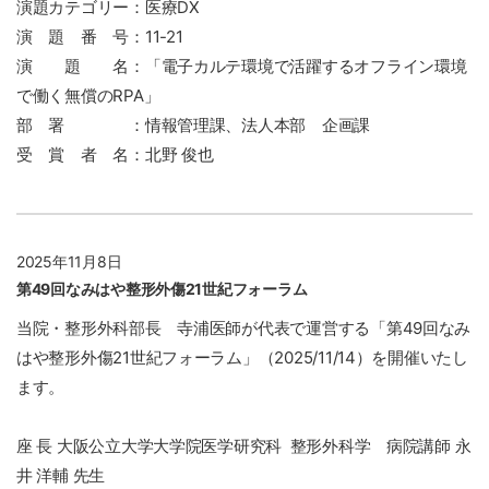
演題カテゴリー：医療DX
演 題 番 号：11-21
演 題 名：「電子カルテ環境で活躍するオフライン環境
で働く無償のRPA」
部 署 ：情報管理課、法人本部 企画課
受 賞 者 名：北野 俊也
2025年11月8日
第49回なみはや整形外傷21世紀フォーラム
当院・整形外科部長 寺浦医師が代表で運営する「第49回なみ
はや整形外傷21世紀フォーラム」（2025/11/14）を開催いたし
ます。
座 長 大阪公立大学大学院医学研究科 整形外科学 病院講師 永
井 洋輔 先生