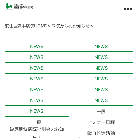
東
住
吉
東住吉森本病院HOME
>
病院からのお知らせ
>
森
本
病
NEWS
NEWS
院
NEWS
NEWS
医
療
NEWS
NEWS
法
NEWS
NEWS
人
橘
NEWS
NEWS
会
NEWS
NEWS
NEWS
一般
一般
セミナー日程
臨床研修病院説明会のお知
献血推進活動
らせ