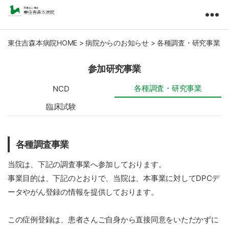
東
住
吉
東住吉森本病院HOME
>
病院からのお知らせ
>
各種調査・研究事業
森
本
参加研究事業
病
院
各種調査・研究事業
NCD
医
臨床試験
療
法
人
各種調査事業
橘
会
当院は、下記の調査事業へ参加しております。
事業目的は、下記のとおりで、当院は、本事業に対してDPCデ
ータやがん登録の情報を提供しております。
この症例登録は、患者さんご自身から直接同意をいただかずに