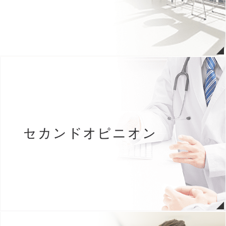
ました。（詳細こちら）
2026年07月08日
緩和ケア病棟 面会についてのお知らせ
2026年07月06日
７月９日(木)～当院の駐車場がタイムズになります。(詳しくはこち
ら)
2026年07月03日
リハビリテーション科通信を更新しました。
2026年06月01日
一般面会について（詳細はこちら）
※
緩和ケア病棟での面会はこち
ら
2026年05月25日
臨床研修医 採用情報を掲載しました。（小論文フォーム更新）
2026年05月18日