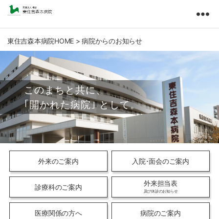
東
住
吉
東住吉森本病院HOME
>
病院からのお知らせ
森
本
病
院
医
療
法
人
橘
会
外来のご案内
入院･面会のご案内
外来担当表
診療科のご案内
及び休診のお知らせ
医療関係の方へ
病院のご案内