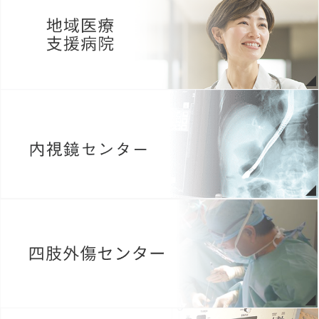
病院広報誌アーカイブページを更新いたしました。（morimoto
report Vol.60）
2026年05月09日
がん患者サロンのご案内（詳しくはこちらから）
2026年05月08日
第9回 緩和ケア研修会 The Peace Project 受講生募集中
（
Link資
料のＱＲコードより必要事項を記入の上、お申し込みくださ
い。
）
2026年05月01日
当院薬剤師の発表が薬事日報に掲載されました。詳しくはこちらの
お知らせ欄をご覧ください。
2026年04月14日
今年度も患者満足度簡易診断 結果報告書を更新いたしました。