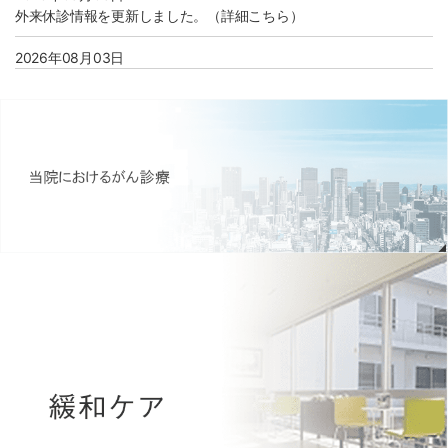
外来休診情報を更新しました。（詳細こちら）
2026年08月03日
8月より看護部のインターンシップ開催が決定しました。（詳細こ
ちら）
2026年08月01日
病院広報誌アーカイブページを更新いたしました。（morimoto
report Vol.61）
2026年07月31日
個人情報保護に関する利用目的に 「診療情報の管理およびシステム
運用に関する事務」を追加しました。(詳しくはこちら)
2026年07月28日
医療安全管理指針（2026年3月版）を改訂いたしました。（詳細こ
ちら）
2026年07月15日
【募集】臨床検査技師（病理検査業務） 採用情報のページを更新し