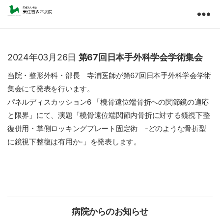
東
住
吉
森
2024年03月26日
第67回日本手外科学会学術集会
本
病
当院・整形外科・部長 寺浦医師が第67回日本手外科学会学術
院
集会にて発表を行います。
医
パネルディスカッション6 「橈骨遠位端骨折への関節鏡の適応
療
と限界」にて、演題「橈骨遠位端関節内骨折に対する鏡視下整
法
人
復併用・掌側ロッキングプレート固定術 -どのような骨折型
橘
に鏡視下整復は有用か-」を発表します。
会
病院からのお知らせ