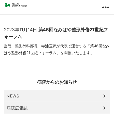
東
住
吉
森
2023年11月14日
第46回なみはや整形外傷21世紀フ
本
ォーラム
病
院
当院・整形外科部長 寺浦医師が代表で運営する「第46回なみ
医
はや整形外傷21世紀フォーラム」を開催いたします。
療
法
人
橘
会
病院からのお知らせ
NEWS
病院広報誌