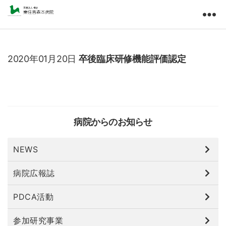
東
住
吉
森
2020年01月20日
卒後臨床研修機能評価認定
本
病
院
医
療
法
病院からのお知らせ
人
橘
NEWS
会
病院広報誌
PDCA活動
参加研究事業