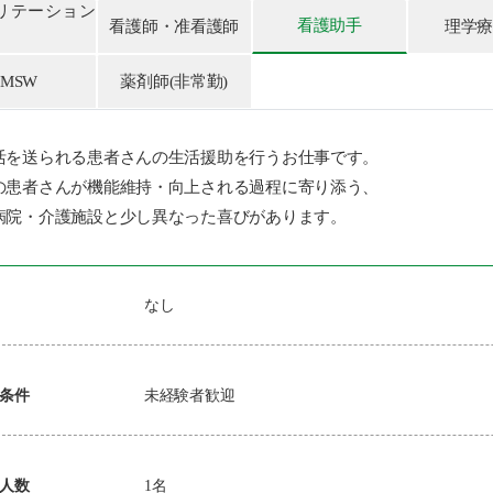
リテーション
看護助手
看護師・准看護師
理学
MSW
薬剤師(非常勤)
活を送られる患者さんの生活援助を行うお仕事です。
の患者さんが機能維持・向上される過程に寄り添う、
病院・介護施設と少し異なった喜びがあります。
なし
条件
未経験者歓迎
人数
1名