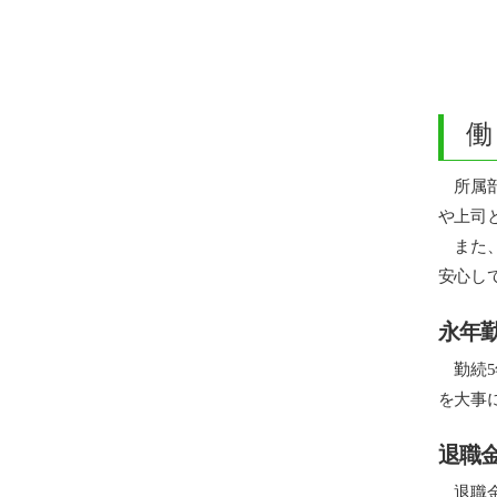
働
所属部
や上司
また、
安心し
永年
勤続5
を大事
退職
退職金