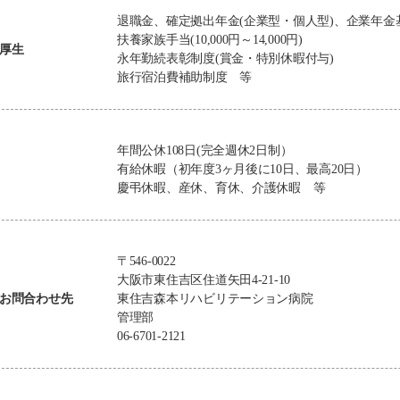
退職金、確定拠出年金(企業型・個人型)、企業年金
扶養家族手当(10,000円～14,000円)
厚生
永年勤続表彰制度(賞金・特別休暇付与)
旅行宿泊費補助制度 等
年間公休108日(完全週休2日制）
有給休暇（初年度3ヶ月後に10日、最高20日）
慶弔休暇、産休、育休、介護休暇 等
〒546-0022
大阪市東住吉区住道矢田4-21-10
お問合わせ先
東住吉森本リハビリテーション病院
管理部
06-6701-2121