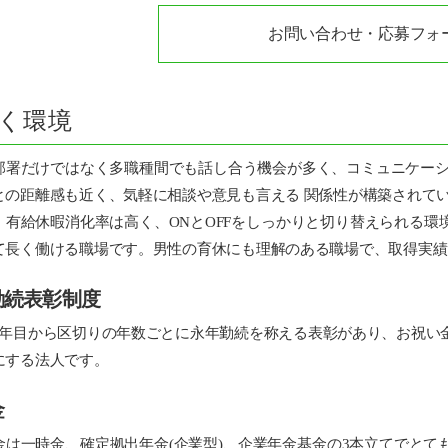
お問い合わせ・応募フォ
く環境
署だけではなく多職種間でも話し合う機会が多く、コミュニケーシ
との距離感も近く、気軽に相談や意見も言える 関係性が構築されて
有給休暇消化率は高く、ONとOFFをしっかりと切り替えられる環
て長く働ける職場です。男性の育休にも理解のある職場で、取得実績
勤続表彰制度
年目から区切りの年数ごとに永年勤続を称える表彰があり、お祝い
にする法人です。
金
は一時金、確定拠出年金(企業型)、企業年金基金の3本立てでとて