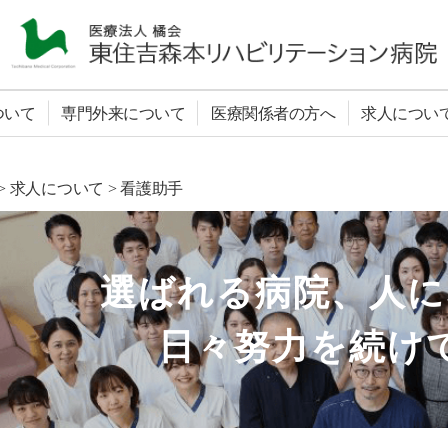
医
療
ついて
専門外来について
医療関係者の方へ
求人につい
法
人
橘
会
>
求人について
>
看護助手
東
住
吉
森
選ばれる病院、人に
本
リ
日々努力を続け
ハ
ビ
リ
テ
ー