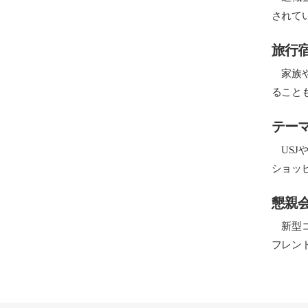
されて
旅行
家族や
ること
テー
USJ
ショッ
懇親
新型コ
フレン