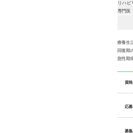
リハビ
専門医
療養生
回復期
急性期
資格
応募
募集