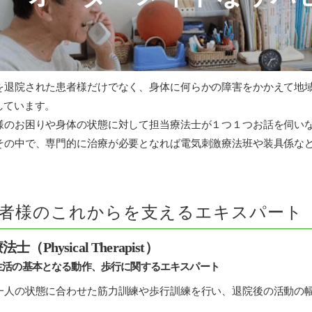
シ
ョ
ン
病
院
退院された患者様だけでなく、身体に何らかの障害をかかえて地域
しています。
のお困りや身体の状態に対して担当療法士が１つ１つお話を伺いな
その中で、専門的に治療が必要となれば電気刺激療法班や装具係な
者様のこれからを支えるエキスパート
士（Physical Therapist）
生活の基本となる動作、歩行に関するエキスパート
人の状態に合わせた筋力訓練や歩行訓練を行い、退院後の活動の幅
。