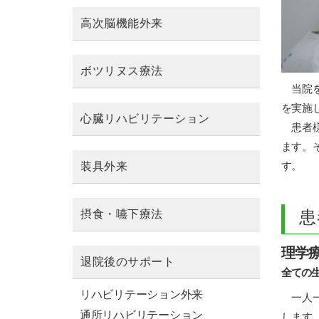
高次脳機能外来
ボツリヌス療法
当院を
を実施
心臓リハビリテーション
患者様
ます。
装具外来
す。
摂食・嚥下療法
患
理学療法
退院後のサポート
全ての
リハビリテーション外来
一人一
通所リハビリテーション
します