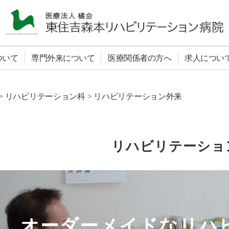
医
療
ついて
専門外来について
医療関係者の方へ
求人につい
法
人
橘
会
>
リハビリテーション科
>
リハビリテーション外来
東
住
吉
森
リハビリテーショ
本
リ
ハ
ビ
リ
テ
ー
オーダーメイドな
リハ