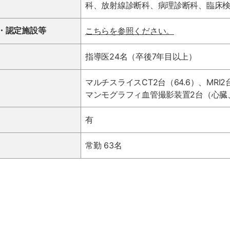
科、放射線診断科、病理診断科、臨床
療
・認定施設等
こちらを参照ください。
指導医24名（卒後7年目以上）
法
マルチスライスCT2台（64.6）、MRI2台
マンモグラフィ血管撮影装置2台（心臓
有
人
常勤 63名
橘