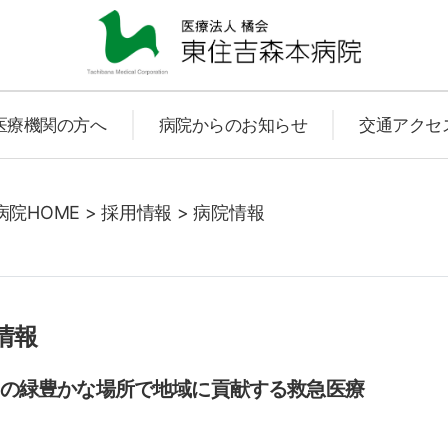
東
医療機関の方へ
病院からのお知らせ
交通アクセ
住
院HOME
>
採用情報
>
病院情報
吉
情報
の緑豊かな場所で地域に貢献する救急医療
森