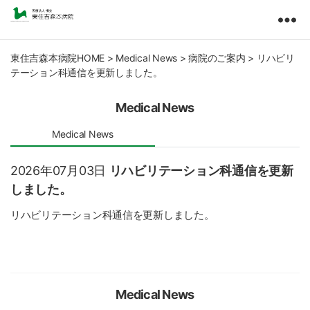
東
住
吉
東住吉森本病院HOME
>
Medical News
>
病院のご案内
>
リハビリ
テーション科通信を更新しました。
森
本
病
Medical News
院
医
Medical News
療
法
2026年07月03日
リハビリテーション科通信を更新
人
しました。
橘
会
リハビリテーション科通信を更新しました。
Medical News