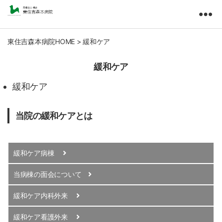
東
住
吉
東住吉森本病院HOME
>
緩和ケア
森
本
緩和ケア
病
院
緩和ケア
医
療
当院の緩和ケアとは
法
人
橘
会
緩和ケア病棟
当病棟の面会について
緩和ケア内科外来
緩和ケア看護外来