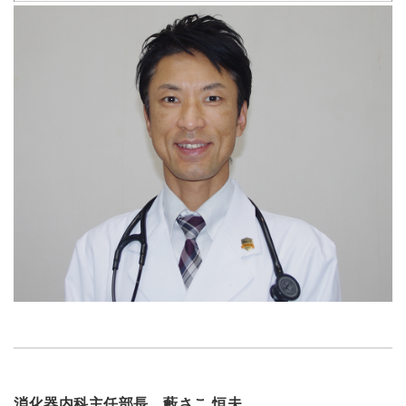
消化器内科主任部長 藪さこ 恒夫