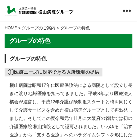
医
療
HOME
>
グループのご案内
>
グループの特色
法
人
グループの特色
橘
会
グループの特色
介
護
医
①医療ニーズに対応できる入所環境の提供
療
横山病院は昭和17年に医療保険法による病院として設立し長
院
横
きに渡り地域医療を担ってきました。平成8年より医療法人
山
橘会が運営し、平成12年介護保険制度スタートと時を同じく
病
して介護サービスを含めた横山病院グループとして再出発し
院
ました。そしてこの度令和元年11月に大阪府の管轄では初の
グ
ル
介護医療院 横山病院として認可されました。いわゆる「治す
ー
医療」から「支える医療」へのパラダイムシフトを形にした