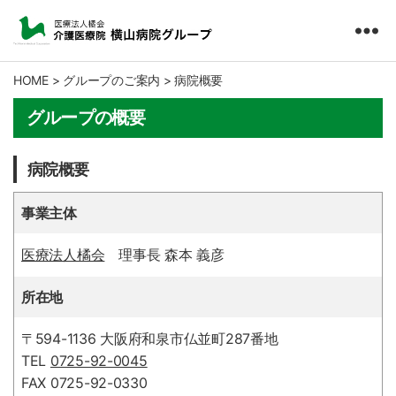
医
療
HOME
>
グループのご案内
>
病院概要
法
人
グループの概要
橘
会
病院概要
介
護
医
事業主体
療
院
医療法人橘会
理事長 森本 義彦
横
山
所在地
病
院
〒594-1136 大阪府和泉市仏並町287番地
グ
TEL
0725-92-0045
ル
FAX 0725-92-0330
ー