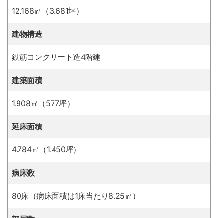
12.168㎡（3.681坪）
建物構造
鉄筋コンクリート造4階建
建築面積
1.908㎡（577坪）
延床面積
4.784㎡（1.450坪）
病床数
80床（病床面積は1床当たり8.25㎡）