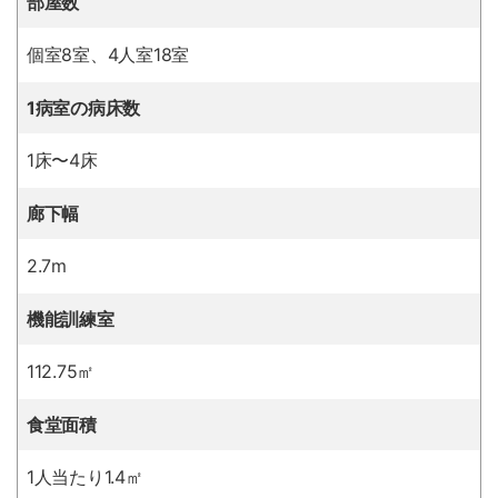
部屋数
個室8室、4人室18室
1病室の病床数
1床〜4床
廊下幅
2.7m
機能訓練室
112.75㎡
食堂面積
1人当たり1.4㎡