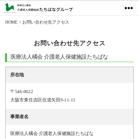
医
療
HOME
>
お問い合わせ先アクセス
法
人
お問い合わせ先アクセス
橘
会
医療法人橘会 介護老人保健施設たちばな
介
護
老
所在地
人
保
険
〒546-0022
施
大阪市東住吉区住道矢田9-11-11
設
た
事業者名
ち
ば
な
医療法人橘会 介護老人保健施設たちばな