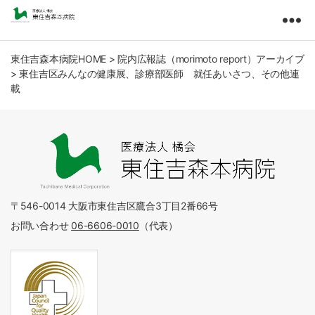
東
住
吉
東住吉森本病院HOME
>
院内広報誌（morimoto report）アーカイブ
>
東住吉区みんなの健康展、診療部医師 就任あいさつ、その他連
森
載
本
病
院
医
療
法
人
橘
〒546-0014 大阪市東住吉区鷹合3丁目2番66号
会
お問い合わせ
06-6606-0010
（代表）