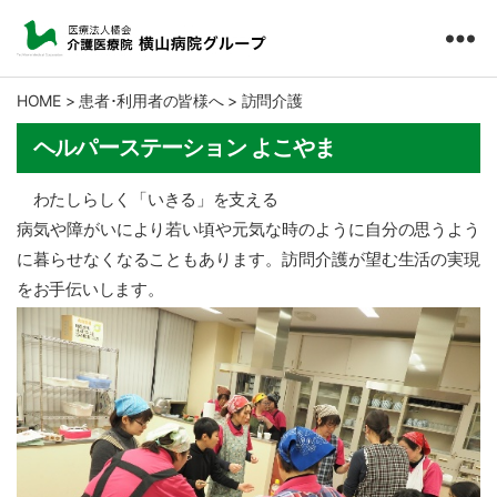
医
療
HOME
>
患者･利用者の皆様へ
>
訪問介護
法
人
ヘルパーステーション よこやま
橘
会
わたしらしく「いきる」を支える
介
病気や障がいにより若い頃や元気な時のように自分の思うよう
護
に暮らせなくなることもあります。訪問介護が望む生活の実現
医
療
をお手伝いします。
院
横
山
病
院
グ
ル
ー