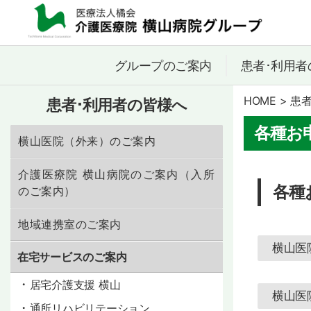
医
療
グループのご案内
患者･利用者
法
人
HOME
>
患者
患者･利用者の皆様へ
橘
会
各種お
介
横山医院（外来）のご案内
護
医
介護医療院 横山病院のご案内（入所
療
各種
のご案内）
院
横
地域連携室のご案内
山
病
横山医
在宅サービスのご案内
院
グ
居宅介護支援 横山
ル
横山医
ー
通所リハビリテーション