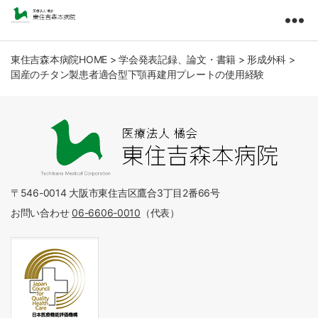
東
住
吉
東住吉森本病院HOME
>
学会発表記録、論文・書籍
>
形成外科
>
国産のチタン製患者適合型下顎再建用プレートの使用経験
森
本
病
院
医
療
法
人
〒546-0014 大阪市東住吉区鷹合3丁目2番66号
橘
お問い合わせ
06-6606-0010
（代表）
会