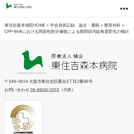
東
住
吉
東住吉森本病院HOME
>
学会発表記録、論文・書籍
>
整形外科
>
CPP-BHAにおける関節包部分修復による股関節内旋角度変化の検討
森
本
病
院
医
療
法
人
〒546-0014 大阪市東住吉区鷹合3丁目2番66号
橘
お問い合わせ
06-6606-0010
（代表）
会