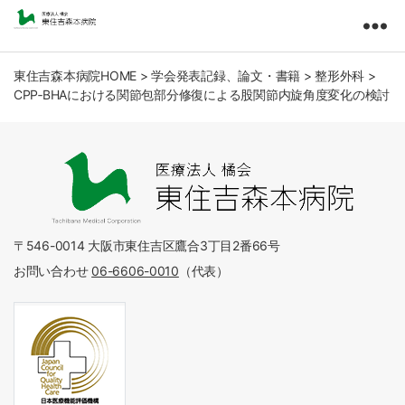
東
住
吉
東住吉森本病院HOME
>
学会発表記録、論文・書籍
>
整形外科
>
CPP‐BHAにおける関節包部分修復による股関節内旋角度変化の検討
森
本
病
院
医
療
法
人
〒546-0014 大阪市東住吉区鷹合3丁目2番66号
橘
お問い合わせ
06-6606-0010
（代表）
会