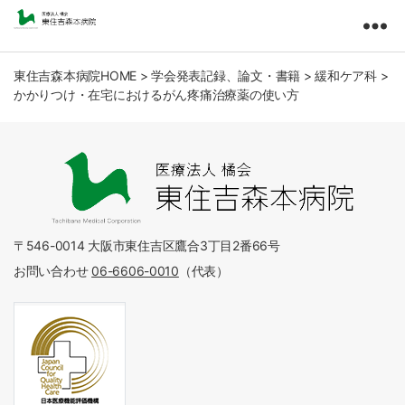
東
住
吉
東住吉森本病院HOME
>
学会発表記録、論文・書籍
>
緩和ケア科
>
かかりつけ・在宅におけるがん疼痛治療薬の使い方
森
本
病
院
医
療
法
人
〒546-0014 大阪市東住吉区鷹合3丁目2番66号
橘
お問い合わせ
06-6606-0010
（代表）
会