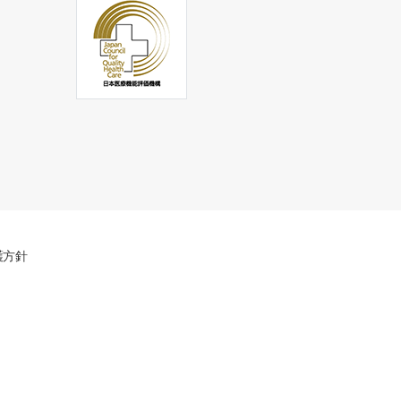
本
病
院
護方針
医