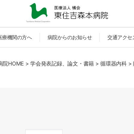
東
医療機関の方へ
病院からのお知らせ
交通アクセ
住
院HOME
>
学会発表記録、論文・書籍
>
循環器内科
>
吉
森