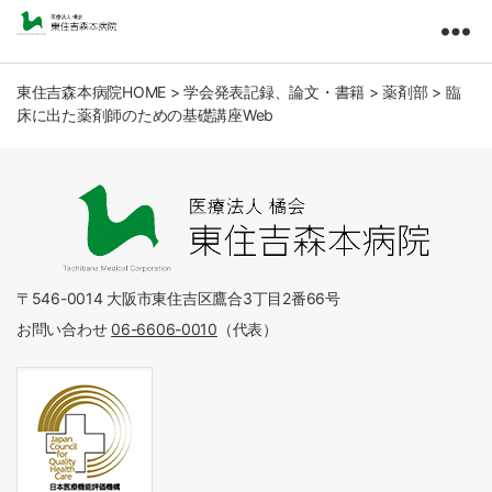
東
住
吉
東住吉森本病院HOME
>
学会発表記録、論文・書籍
>
薬剤部
>
臨
床に出た薬剤師のための基礎講座Web
森
本
病
院
医
療
法
人
〒546-0014 大阪市東住吉区鷹合3丁目2番66号
橘
お問い合わせ
06-6606-0010
（代表）
会