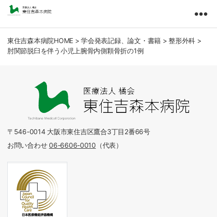
東
住
吉
東住吉森本病院HOME
>
学会発表記録、論文・書籍
>
整形外科
>
肘関節脱臼を伴う小児上腕骨内側顆骨折の1例
森
本
病
院
医
療
法
人
〒546-0014 大阪市東住吉区鷹合3丁目2番66号
橘
お問い合わせ
06-6606-0010
（代表）
会