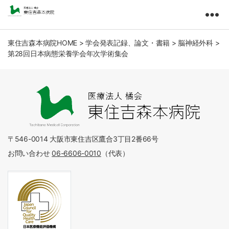
東
住
吉
東住吉森本病院HOME
>
学会発表記録、論文・書籍
>
脳神経外科
>
第28回日本病態栄養学会年次学術集会
森
本
病
院
医
療
法
人
〒546-0014 大阪市東住吉区鷹合3丁目2番66号
橘
お問い合わせ
06-6606-0010
（代表）
会