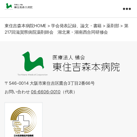
東
住
吉
東住吉森本病院HOME
>
学会発表記録、論文・書籍
>
薬剤部
>
第
217回滋賀県病院薬剤師会 湖北東・湖南西合同研修会
森
本
病
院
医
療
法
人
〒546-0014 大阪市東住吉区鷹合3丁目2番66号
橘
お問い合わせ
06-6606-0010
（代表）
会