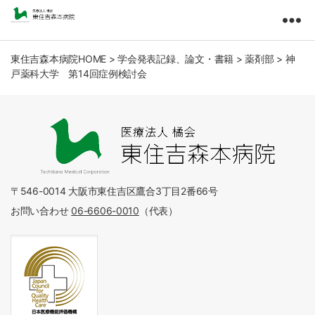
東
住
吉
東住吉森本病院HOME
>
学会発表記録、論文・書籍
>
薬剤部
>
神
戸薬科大学 第14回症例検討会
森
本
病
院
医
療
法
人
〒546-0014 大阪市東住吉区鷹合3丁目2番66号
橘
お問い合わせ
06-6606-0010
（代表）
会