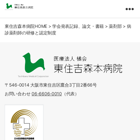
東
住
吉
東住吉森本病院HOME
>
学会発表記録、論文・書籍
>
薬剤部
>
病
診薬剤師の研修と認定制度
森
本
病
院
医
療
法
人
〒546-0014 大阪市東住吉区鷹合3丁目2番66号
橘
お問い合わせ
06-6606-0010
（代表）
会