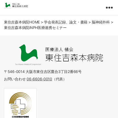
東
住
吉
東住吉森本病院HOME
>
学会発表記録、論文・書籍
>
脳神経外科
>
東住吉森本病院iNPH医療連携セミナー
森
本
病
院
医
療
法
人
〒546-0014 大阪市東住吉区鷹合3丁目2番66号
橘
お問い合わせ
06-6606-0010
（代表）
会