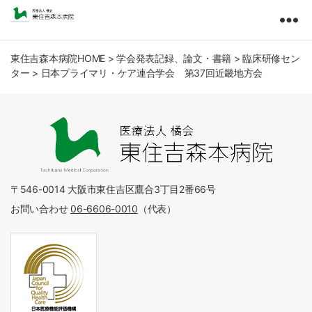
東
住
吉
東住吉森本病院HOME
>
学会発表記録、論文・書籍
>
臨床研修セン
ター
>
日本プライマリ・ケア連合学会 第37回近畿地方会
森
本
病
院
医
療
法
人
〒546-0014 大阪市東住吉区鷹合3丁目2番66号
橘
お問い合わせ
06-6606-0010
（代表）
会