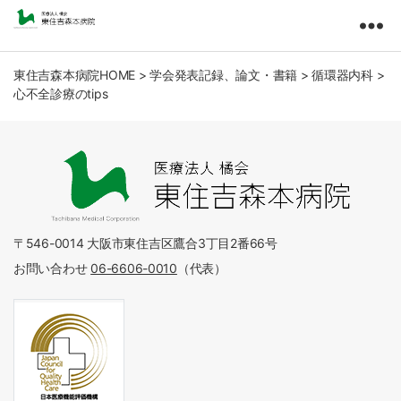
東
住
吉
東住吉森本病院HOME
>
学会発表記録、論文・書籍
>
循環器内科
>
心不全診療のtips
森
本
病
院
医
療
法
人
〒546-0014 大阪市東住吉区鷹合3丁目2番66号
橘
お問い合わせ
06-6606-0010
（代表）
会