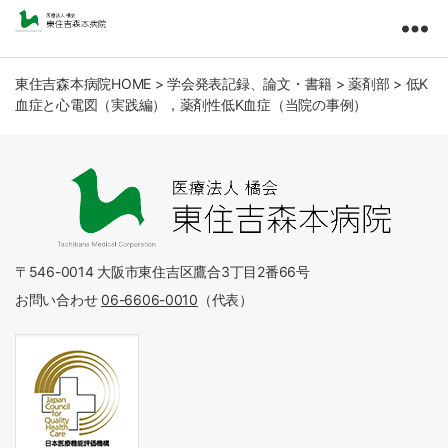
東
住
吉
東住吉森本病院HOME
>
学会発表記録、論文・書籍
>
薬剤部
>
低K
血症と心電図（実践編），薬剤性低K血症（当院の事例）
森
本
病
院
医
療
法
人
〒546-0014 大阪市東住吉区鷹合3丁目2番66号
橘
お問い合わせ
06-6606-0010
（代表）
会