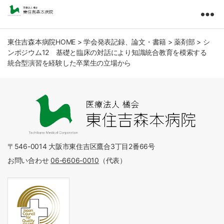
東
住
吉
東住吉森本病院HOME
>
学会発表記録、論文・書籍
>
薬剤部
>
シ
ンポジウム12 基礎と臨床の対話により知識統合教育を模索する
森
統合型演習を経験した卒業生の立場から
本
病
院
医
療
法
人
橘
〒546-0014 大阪市東住吉区鷹合3丁目2番66号
会
お問い合わせ
06-6606-0010
（代表）