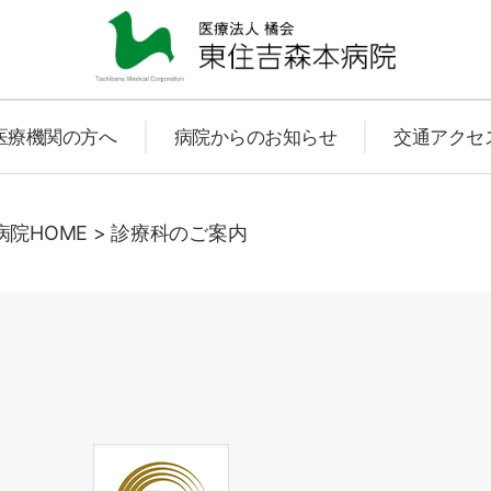
東
医療機関の方へ
病院からのお知らせ
交通アクセ
住
院HOME
>
診療科のご案内
吉
森