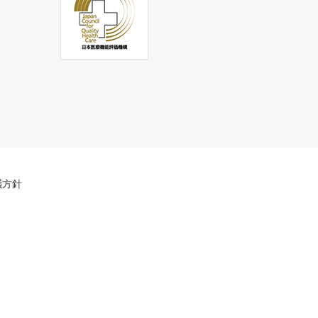
本
病
護方針
院
医